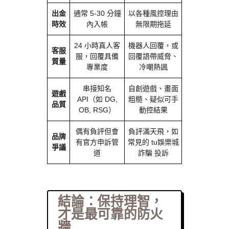
出金
通常 5-30 分鐘
以各種風控理由
時效
內入帳
無限期拖延
24 小時真人客
機器人回覆，或
客服
服，回覆具備
回覆語帶威脅、
質量
專業度
冷嘲熱諷
串接知名
自創遊戲、畫面
遊戲
API（如 DG,
粗糙、疑似可手
品質
OB, RSG）
動控結果
偶有負評但會
負評滿天飛，如
品牌
有官方申訴管
常見的 tu娛樂城
爭議
道
詐騙 投訴
結論：保持理智，
才是最可靠的防火
牆