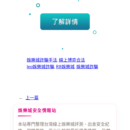
娛樂城詐騙手法
, 
線上博弈合法
leo娛樂城詐騙
, 
R8娛樂城
, 
娛樂城詐騙
←
上一篇
娛樂城安全情報站
本站專門整理台灣線上娛樂城評測、出金安全紀