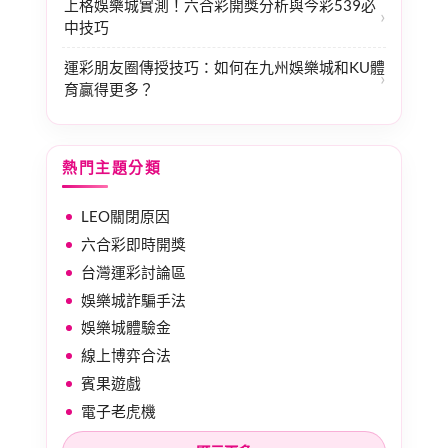
上格娛樂城實測！六合彩開獎分析與今彩539必
中技巧
運彩朋友圈傳授技巧：如何在九州娛樂城和KU體
育贏得更多？
熱門主題分類
LEO關閉原因
六合彩即時開獎
台灣運彩討論區
娛樂城詐騙手法
娛樂城體驗金
線上博弈合法
賓果遊戲
電子老虎機