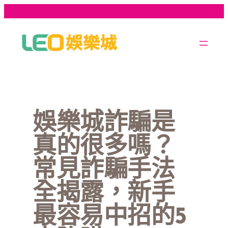
跳
至
主
要
內
容
娛樂城詐騙是
真的很多嗎？
常見詐騙手法
全揭露，新手
最容易中招的5