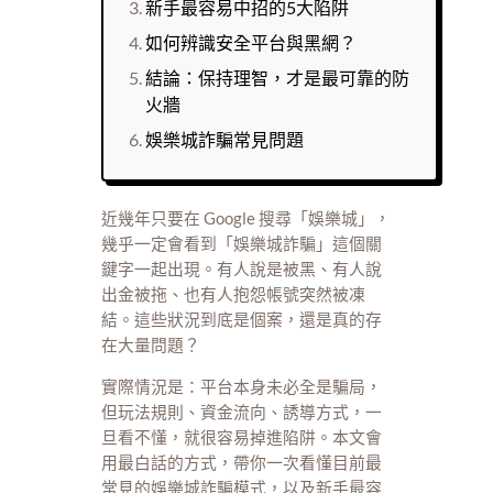
新手最容易中招的5大陷阱
如何辨識安全平台與黑網？
結論：保持理智，才是最可靠的防
火牆
娛樂城詐騙常見問題
近幾年只要在 Google 搜尋「娛樂城」，
幾乎一定會看到「娛樂城詐騙」這個關
鍵字一起出現。有人說是被黑、有人說
出金被拖、也有人抱怨帳號突然被凍
結。這些狀況到底是個案，還是真的存
在大量問題？
實際情況是：平台本身未必全是騙局，
但玩法規則、資金流向、誘導方式，一
旦看不懂，就很容易掉進陷阱。本文會
用最白話的方式，帶你一次看懂目前最
常見的娛樂城詐騙模式，以及新手最容